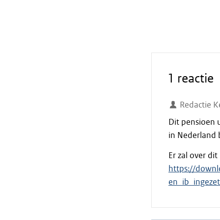
1 reactie
Redactie K
Dit pensioen u
in Nederland b
Er zal over di
https://downl
en_ib_ingeze