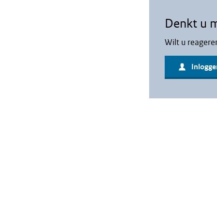
Denkt u 
Wilt u reagere
Inlogge