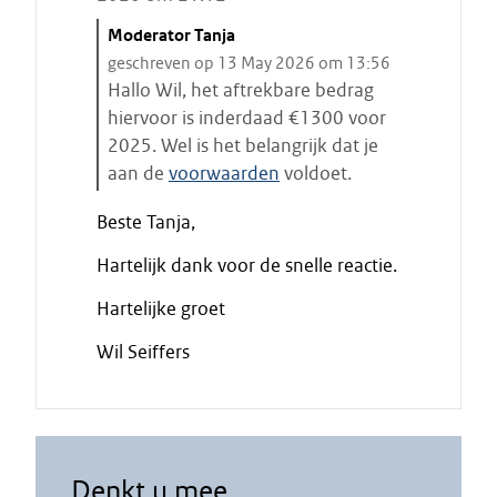
C
Moderator Tanja
i
geschreven op 13 May 2026 om 13:56
t
Hallo Wil, het aftrekbare bedrag
a
hiervoor is inderdaad €1300 voor
a
2025. Wel is het belangrijk dat je
t
aan de
voorwaarden
voldoet.
s
E
t
Beste Tanja,
i
a
n
Hartelijk dank voor de snelle reactie.
r
d
t
e
Hartelijke groet
e
c
Wil Seiffers
n
i
t
a
a
t
Denkt u mee