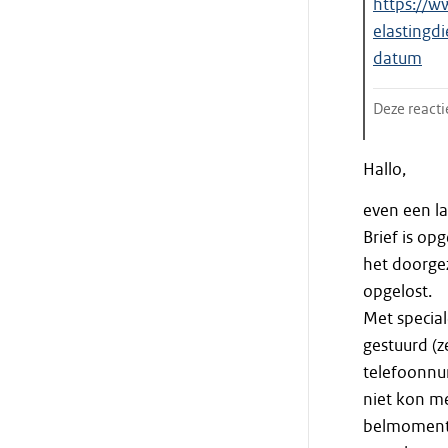
https://w
elastingd
datum
Deze reacti
Einde
Hallo,
citaat
even een la
Brief is o
het doorgez
opgelost.
Met special
gestuurd (z
telefoonnu
niet kon me
belmoment; 