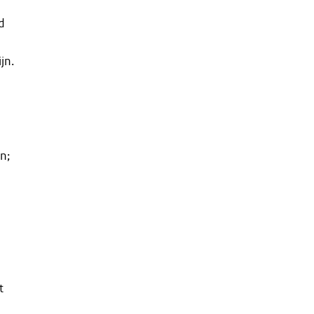
d
jn.
n;
t
…