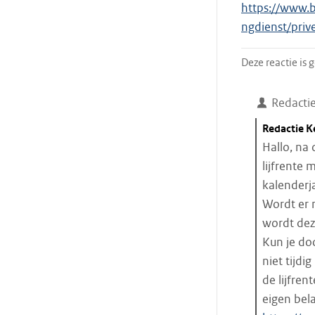
https://www.b
ngdienst/priv
Deze reactie is
Redacti
Citaat
Redactie 
starten
Hallo, na
lijfrente 
kalenderj
Wordt er 
wordt deze
Kun je do
niet tijdi
de lijfren
eigen bel