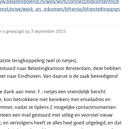
ww.belastingdienst.nl/wps/wcm/connect/bldcontentnl/b
ienst/prive/werk_en_inkomen/lijfrente/lijfrente#ingangs
e is gewijzigd op 3 september 2025.
atste terugkoppeling (wel zo netjes).
pgestuurd naar Belastingkantoor Amsterdam, deze hebben
et naar Eindhoven. Van daaruit is de zaak bevredigend
e dank aan mevr. F. : netjes een vriendelijk bericht
e, kon betrokkene niet bereiken) met emailadres en
mmer; nadat ze tijdens 2 mogelijke contactmomenten
teen een mail gestuurd met uitleg en voorstel nieuw
en vervolgens heeft ze alles heel goed uitgelegd; en dat