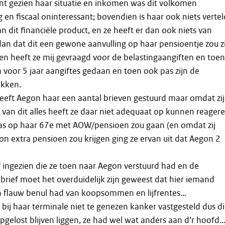
t gezien haar situatie en inkomen was dit volkomen
en fiscaal oninteressant; bovendien is haar ook niets vertel
n dit financiële product, en ze heeft er dan ook niets van
an dat dit een gewone aanvulling op haar pensioentje zou zi
len heeft ze mij gevraagd voor de belastingaangiften en toen
voor 5 jaar aangiftes gedaan en toen ook pas zijn de
okken.
eeft Aegon haar een aantal brieven gestuurd maar omdat zij
 van dit alles heeft ze daar niet adequaat op kunnen reagere
as op haar 67e met AOW/pensioen zou gaan (en omdat zij
n extra pensioen zou krijgen ging ze ervan uit dat Aegon 2
f ingezien die ze toen naar Aegon verstuurd had en de
brief moet het overduidelijk zijn geweest dat hier iemand
en flauw benul had van koopsommen en lijfrentes…
 bij haar terminale niet te genezen kanker vastgesteld dus di
opgelost blijven liggen, ze had wel wat anders aan d’r hoofd