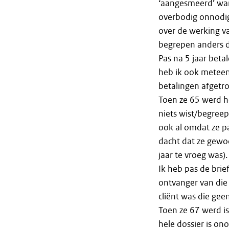
‘aangesmeerd’ wan
overbodig onnodig 
over de werking va
begrepen anders d
Pas na 5 jaar beta
heb ik ook meteen 
betalingen afgetr
Toen ze 65 werd h
niets wist/begreep
ook al omdat ze p
dacht dat ze gewoo
jaar te vroeg was).
Ik heb pas de brie
ontvanger van die 
cliënt was die ge
Toen ze 67 werd is
hele dossier is on