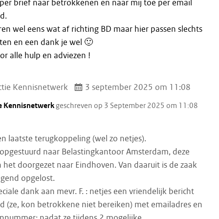
per brief naar betrokkenen en naar mij toe per email
d.
n wel eens wat af richting BD maar hier passen slechts
en en een dank je wel 🙂
r alle hulp en adviezen !
tie Kennisnetwerk
3 september 2025 om 11:08
e Kennisnetwerk
geschreven op 3 September 2025 om 11:08
n laatste terugkoppeling (wel zo netjes).
s opgestuurd naar Belastingkantoor Amsterdam, deze
het doorgezet naar Eindhoven. Van daaruit is de zaak
igend opgelost.
ciale dank aan mevr. F. : netjes een vriendelijk bericht
d (ze, kon betrokkene niet bereiken) met emailadres en
nnummer; nadat ze tijdens 2 mogelijke