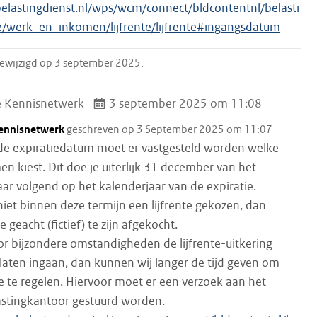
elastingdienst.nl/wps/wcm/connect/bldcontentnl/belasti
e/werk_en_inkomen/lijfrente/lijfrente#ingangsdatum
 gewijzigd op 3 september 2025.
e Kennisnetwerk
3 september 2025 om 11:08
Kennisnetwerk
geschreven op 3 September 2025 om 11:07
 de expiratiedatum moet er vastgesteld worden welke
men kiest. Dit doe je uiterlijk 31 december van het
aar volgend op het kalenderjaar van de expiratie.
niet binnen deze termijn een lijfrente gekozen, dan
 geacht (fictief) te zijn afgekocht.
or bijzondere omstandigheden de lijfrente-uitkering
g laten ingaan, dan kunnen wij langer de tijd geven om
te te regelen. Hiervoor moet er een verzoek aan het
astingkantoor gestuurd worden.