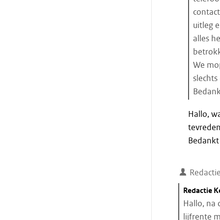
contac
uitleg 
alles h
betrokk
We mop
slechts
Bedankt
Einde
Hallo, wa
citaat
tevreden
Bedankt 
Redacti
Citaat
Redactie 
starten
Hallo, na
lijfrente 