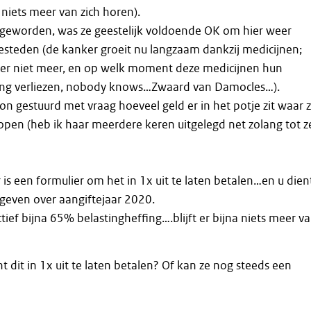
 niets meer van zich horen).
0 geworden, was ze geestelijk voldoende OK om hier weer
esteden (de kanker groeit nu langzaam dankzij medicijnen;
ker niet meer, en op welk moment deze medicijnen hun
ing verliezen, nobody knows…Zwaard van Damocles…).
on gestuurd met vraag hoeveel geld er in het potje zit waar 
kopen (heb ik haar meerdere keren uitgelegd net zolang tot z
r is een formulier om het in 1x uit te laten betalen…en u dien
 geven over aangiftejaar 2020.
tief bijna 65% belastingheffing….blijft er bijna niets meer v
icht dit in 1x uit te laten betalen? Of kan ze nog steeds een