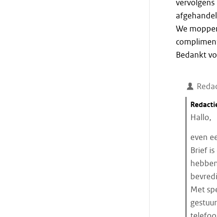
vervolgens 
afgehandel
We moppere
compliment
Bedankt voo
Redac
Citaat
Redacti
starten
Hallo,
even ee
Brief i
hebben 
bevred
Met spe
gestuur
telefoo