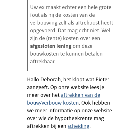
Uw ex maakt echter een hele grote
fout als hij de kosten van de
verbouwing zelf als aftrekpost heeft
opgevoerd. Dat mag echt niet. Wel
zijn de (rente) kosten over een
afgesloten lening
om deze
bouwkosten te kunnen betalen
aftrekbaar.
E
Hallo Deborah, het klopt wat Pieter
i
aangeeft. Op onze website lees je
n
meer over het
aftrekken van de
d
bouw/verbouw kosten
. Ook hebben
e
we meer informatie op onze website
c
i
over wie de hypotheekrente mag
t
aftrekken bij een
scheiding
.
a