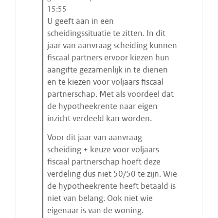
t
15:55
a
U geeft aan in een
a
scheidingssituatie te zitten. In dit
t
jaar van aanvraag scheiding kunnen
s
fiscaal partners ervoor kiezen hun
t
aangifte gezamenlijk in te dienen
a
en te kiezen voor voljaars fiscaal
r
partnerschap. Met als voordeel dat
t
de hypotheekrente naar eigen
e
inzicht verdeeld kan worden.
n
Voor dit jaar van aanvraag
scheiding + keuze voor voljaars
fiscaal partnerschap hoeft deze
verdeling dus niet 50/50 te zijn. Wie
de hypotheekrente heeft betaald is
niet van belang. Ook niet wie
eigenaar is van de woning.