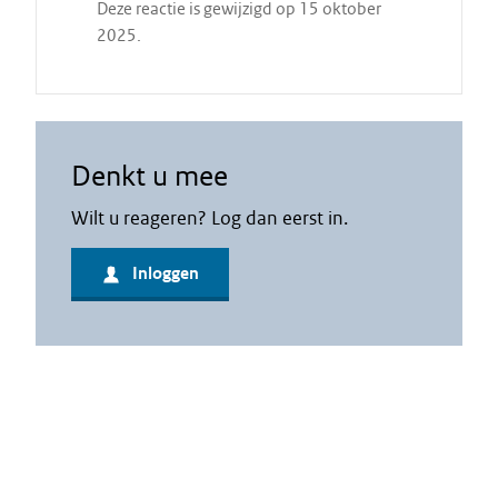
a
Deze reactie is gewijzigd op 15 oktober
t
2025.
Denkt u mee
Wilt u reageren? Log dan eerst in.
Inloggen