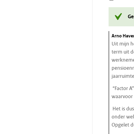
Ge
Citaat
Arno Have
starten
Uit mijn 
term uit 
werknemer
pensioenr
jaarruimte
“Factor A
waarvoor 
Het is dus
onder wel
Opgelet d