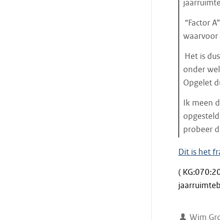
jaarruimte
“Factor A
waarvoor 
Het is dus
onder wel
Opgelet d
Ik meen da
opgesteld
probeer da
Einde
Dit is het 
citaat
( KG:070:2
jaarruimte
Wim Gro