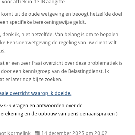
 voor aftrek in de IB aangifte.
” komt uit de oude wetgeving en beoogt hetzelfde doel
een specifieke berekeningswijze geldt.
, denk ik, niet hetzelfde. Van belang is om te bepalen
ke Pensioenwetgeving de regeling van uw cliënt valt.
us.
t er een zeer fraai overzicht over deze problematiek is
 door een kennisgroep van de Belastingdienst. Ik
t er later nog bij te zoeken.
fraaie overzicht waarop ik doelde.
024:3 Vragen en antwoorden over de
berekening en de opbouw van pensioenaanspraken )
ot Kormelink
14 december 2025 om 20:02