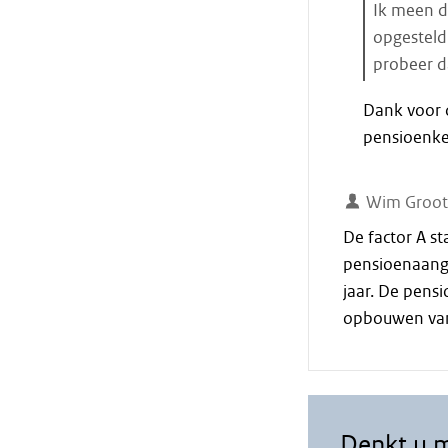
Ik meen da
opgesteld
probeer da
Einde
Dank voor d
citaat
pensioenken
Wim Groot
De factor A s
pensioenaangr
jaar. De pensi
opbouwen van
Denkt u 