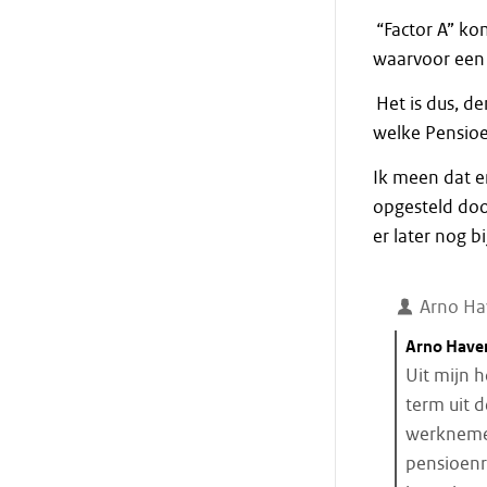
“Factor A” ko
waarvoor een 
Het is dus, de
welke Pensioe
Ik meen dat er
opgesteld doo
er later nog bi
Arno Ha
Citaat
Arno Have
starten
Uit mijn 
term uit 
werknemer
pensioenr