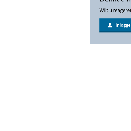
Wilt u reagere
Inlogge