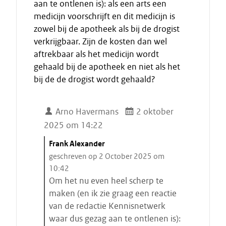
aan te ontlenen is): als een arts een
medicijn voorschrijft en dit medicijn is
zowel bij de apotheek als bij de drogist
verkrijgbaar. Zijn de kosten dan wel
aftrekbaar als het medicijn wordt
gehaald bij de apotheek en niet als het
bij de de drogist wordt gehaald?
Arno Havermans
2 oktober
2025 om 14:22
C
Frank Alexander
i
geschreven op 2 October 2025 om
t
10:42
a
Om het nu even heel scherp te
a
maken (en ik zie graag een reactie
t
van de redactie Kennisnetwerk
s
waar dus gezag aan te ontlenen is):