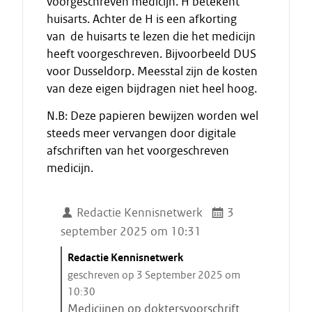
voorgeschreven medicijn. H betekent
huisarts. Achter de H is een afkorting
van de huisarts te lezen die het medicijn
heeft voorgeschreven. Bijvoorbeeld DUS
voor Dusseldorp. Meesstal zijn de kosten
van deze eigen bijdragen niet heel hoog.
N.B: Deze papieren bewijzen worden wel
steeds meer vervangen door digitale
afschriften van het voorgeschreven
medicijn.
Redactie Kennisnetwerk
3
september 2025 om 10:31
C
Redactie Kennisnetwerk
i
geschreven op 3 September 2025 om
t
10:30
a
Medicijnen op doktersvoorschrift