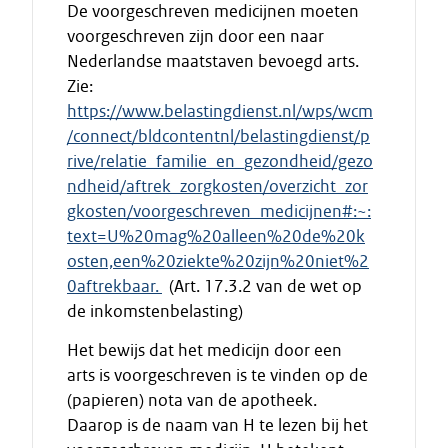
De voorgeschreven medicijnen moeten
voorgeschreven zijn door een naar
Nederlandse maatstaven bevoegd arts.
Zie:
https://www.belastingdienst.nl/wps/wcm
/connect/bldcontentnl/belastingdienst/p
rive/relatie_familie_en_gezondheid/gezo
ndheid/aftrek_zorgkosten/overzicht_zor
gkosten/voorgeschreven_medicijnen#:~:
text=U%20mag%20alleen%20de%20k
osten,een%20ziekte%20zijn%20niet%2
0aftrekbaar.
(Art. 17.3.2 van de wet op
de inkomstenbelasting)
Het bewijs dat het medicijn door een
arts is voorgeschreven is te vinden op de
(papieren) nota van de apotheek.
Daarop is de naam van H te lezen bij het