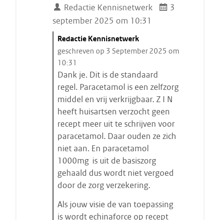
Redactie Kennisnetwerk
3
september 2025 om 10:31
C
Redactie Kennisnetwerk
i
geschreven op 3 September 2025 om
t
10:31
a
Dank je. Dit is de standaard
a
regel. Paracetamol is een zelfzorg
t
middel en vrij verkrijgbaar. Z I N
s
heeft huisartsen verzocht geen
t
recept meer uit te schrijven voor
a
paracetamol. Daar ouden ze zich
r
niet aan. En paracetamol
t
1000mg is uit de basiszorg
e
gehaald dus wordt niet vergoed
n
door de zorg verzekering.
Als jouw visie de van toepassing
is wordt echinaforce op recept