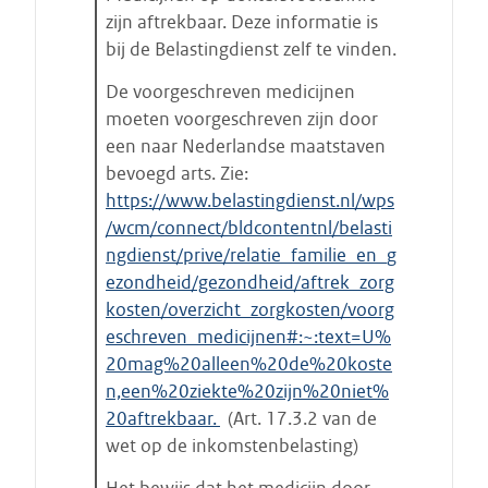
a
zijn aftrekbaar. Deze informatie is
t
bij de Belastingdienst zelf te vinden.
s
De voorgeschreven medicijnen
t
moeten voorgeschreven zijn door
a
een naar Nederlandse maatstaven
r
bevoegd arts. Zie:
t
https://www.belastingdienst.nl/wps
e
/wcm/connect/bldcontentnl/belasti
n
ngdienst/prive/relatie_familie_en_g
ezondheid/gezondheid/aftrek_zorg
kosten/overzicht_zorgkosten/voorg
eschreven_medicijnen#:~:text=U%
20mag%20alleen%20de%20koste
n,een%20ziekte%20zijn%20niet%
20aftrekbaar.
(Art. 17.3.2 van de
wet op de inkomstenbelasting)