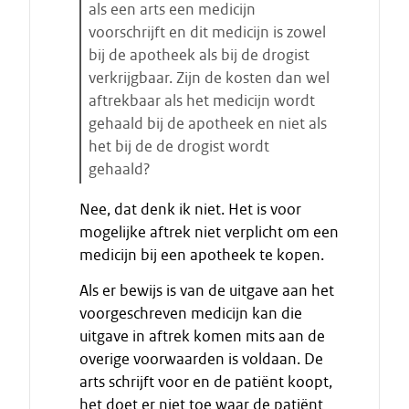
t
als een arts een medicijn
a
voorschrijft en dit medicijn is zowel
r
bij de apotheek als bij de drogist
t
verkrijgbaar. Zijn de kosten dan wel
e
aftrekbaar als het medicijn wordt
n
gehaald bij de apotheek en niet als
het bij de de drogist wordt
gehaald?
E
Nee, dat denk ik niet. Het is voor
i
mogelijke aftrek niet verplicht om een
n
medicijn bij een apotheek te kopen.
d
e
Als er bewijs is van de uitgave aan het
c
voorgeschreven medicijn kan die
i
uitgave in aftrek komen mits aan de
t
overige voorwaarden is voldaan. De
a
arts schrijft voor en de patiënt koopt,
a
het doet er niet toe waar de patiënt