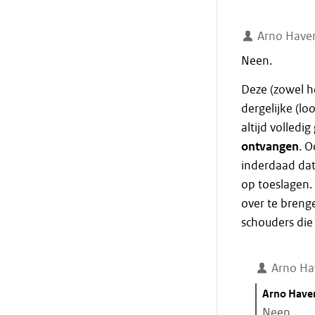
Arno Have
Neen.
Deze (zowel h
dergelijke (lo
altijd volledi
ontvangen
. 
inderdaad dat 
op toeslagen. D
over te breng
schouders die
Arno Ha
Citaat
Arno Have
starten
Neen.