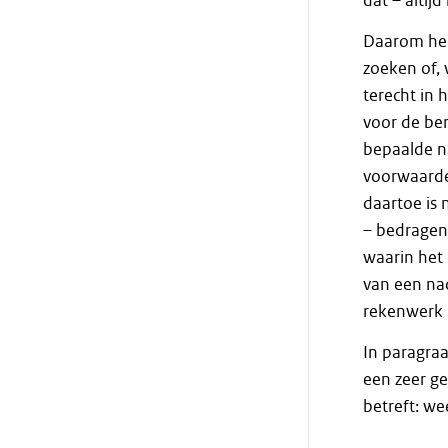
dat – altijd
Daarom heb
zoeken of, 
terecht in h
voor de ber
bepaalde n
voorwaarde
daartoe is
– bedragen 
waarin het 
van een nad
rekenwerk b
In paragra
een zeer ge
betreft: we