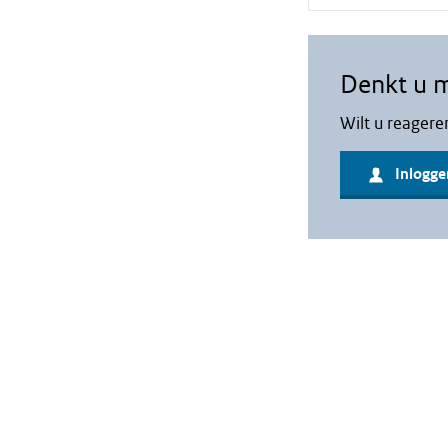
Denkt u 
Wilt u reagere
Inlogge