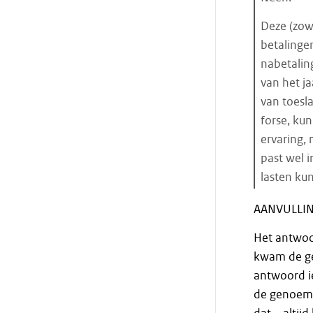
Deze (zow
betalingen
nabetalin
van het ja
van toesl
forse, kun
ervaring, 
past wel 
lasten ku
Einde
AANVULLIN
citaat
Het antwoo
kwam de ged
antwoord ie
de genoemd