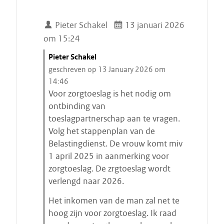
Pieter Schakel
13 januari 2026
om 15:24
C
Pieter Schakel
i
geschreven op 13 January 2026 om
t
14:46
a
Voor zorgtoeslag is het nodig om
a
ontbinding van
t
toeslagpartnerschap aan te vragen.
s
Volg het stappenplan van de
t
Belastingdienst. De vrouw komt miv
a
1 april 2025 in aanmerking voor
r
zorgtoeslag. De zrgtoeslag wordt
t
verlengd naar 2026.
e
Het inkomen van de man zal net te
n
hoog zijn voor zorgtoeslag. Ik raad