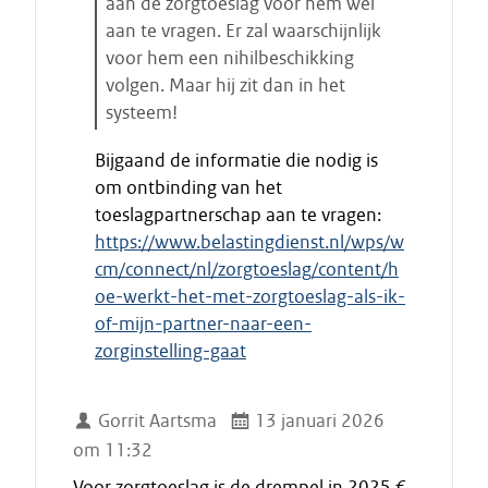
aan de zorgtoeslag voor hem wel
aan te vragen. Er zal waarschijnlijk
voor hem een nihilbeschikking
volgen. Maar hij zit dan in het
systeem!
E
Bijgaand de informatie die nodig is
i
om ontbinding van het
n
toeslagpartnerschap aan te vragen:
d
https://www.belastingdienst.nl/wps/w
e
cm/connect/nl/zorgtoeslag/content/h
c
i
oe-werkt-het-met-zorgtoeslag-als-ik-
t
of-mijn-partner-naar-een-
a
zorginstelling-gaat
a
t
Gorrit Aartsma
13 januari 2026
om 11:32
Voor zorgtoeslag is de drempel in 2025 €