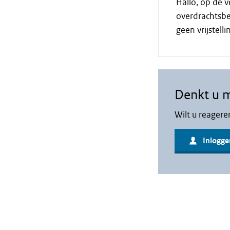
Hallo, op de v
overdrachtsbe
geen vrijstelli
Denkt u 
Wilt u reagere
Inlogge