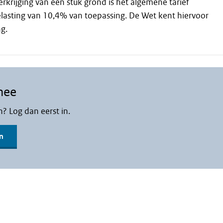
erkrijging van een stuk grond is het algemene tarief
lasting van 10,4% van toepassing. De Wet kent hiervoor
ng.
mee
n? Log dan eerst in.
n