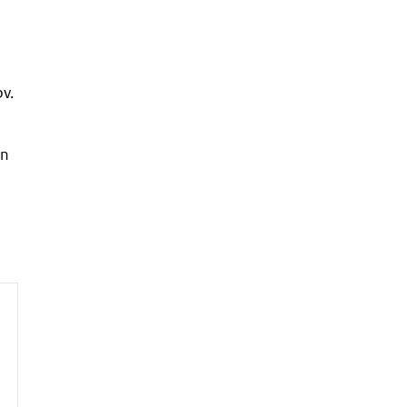
v.
an