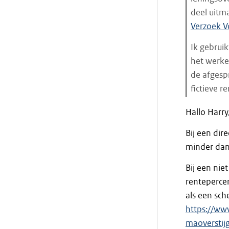
deel uitm
Verzoek V
Ik gebrui
het werke
de afgesp
fictieve r
Einde
Hallo Harry
citaat
Bij een dir
minder dan
Bij een nie
renteperce
als een sch
https://ww
maoverstij