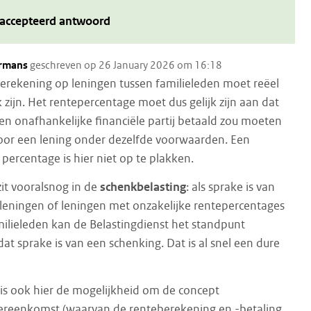
accepteerd antwoord
rmans
geschreven op 26 January 2026 om 16:18
erekening op leningen tussen familieleden moet reëel
k zijn. Het rentepercentage moet dus gelijk zijn aan dat
en onafhankelijke financiële partij betaald zou moeten
or een lening onder dezelfde voorwaarden. Een
percentage is hier niet op te plakken.
zit vooralsnog in de
schenkbelasting
: als sprake is van
 leningen of leningen met onzakelijke rentepercentages
milieleden kan de Belastingdienst het standpunt
t sprake is van een schenking. Dat is al snel een dure
 is ook hier de mogelijkheid om de concept
ereenkomst (waarvan de renteberekening en -betaling