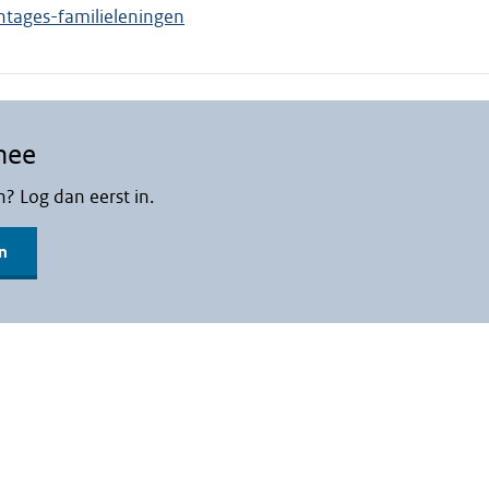
ntages-familieleningen
mee
n? Log dan eerst in.
n