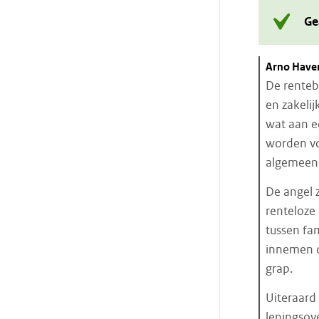
Ge
Citaat
Arno Have
starten
De renteb
en zakelij
wat aan e
worden vo
algemeen 
De angel 
renteloze
tussen fa
innemen da
grap.
Uiteraard
leningsov