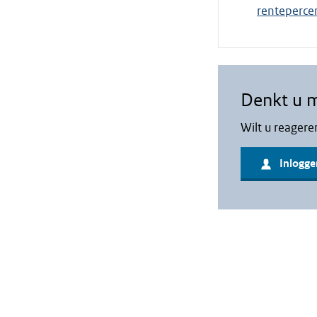
renteperce
Denkt u 
Wilt u reagere
Inlogge