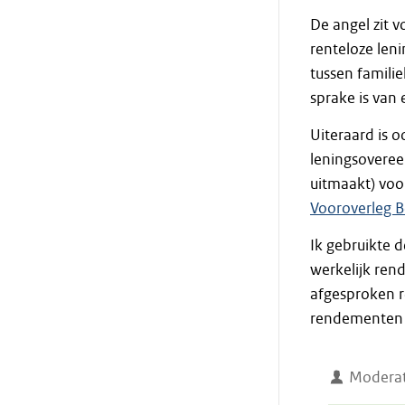
De angel zit 
renteloze len
tussen famili
sprake is van 
Uiteraard is 
leningsoveree
uitmaakt) voo
Vooroverleg B
Ik gebruikte 
werkelijk ren
afgesproken re
rendementen is
Moderat