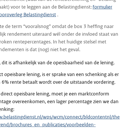
aakt) voor te leggen aan de Belastingdienst:
formulier
ooroverleg Belastingdienst
.
kte de term “vooralsnog” omdat de box 3 heffing naar
lijk rendement uiteraard wél onder de invloed staat van
roken rentepercentages. In het huidige stelsel met
endementen is dat (nog) niet het geval.
, dit is afhankelijk van de opeisbaarheid van de lening.
ect opeisbare lening, is er sprake van een schenking als er
 6% rente betaalt wordt over de uitstaande vordering.
t direct opeisbare lening, moet je een marktconform
ntage overeenkomen, een lager percentage zien we dan
enking:
w.belastingdienst.nl/wps/wcm/connect/bldcontentnl/the
gend/brochures_en_publicaties/voorbeelden-