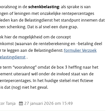
vooralsnog in de
schenkbelasting
: als sprake is van
ingen of leningen met onzakelijke rentepercentages
eleden kan de Belastingdienst het standpunt innemen dat
een schenking. Dat is al snel een dure grap.
ook hier de mogelijkheid om de concept
nkomst (waarvan de renteberekening en -betaling deel
r te leggen aan de Belastingdienst:
formulier Verzoek
elastingdienst
.
de term “vooralsnog” omdat de box 3 heffing naar het
dement uiteraard wél onder de invloed staat van de
ntepercentages. In het huidige stelsel met fictieve
 dat (nog) niet het geval.
or Tanja
27 januari 2026 om 15:49