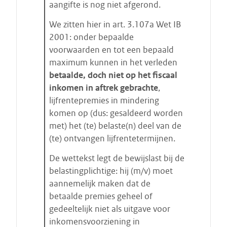
t
aangifte is nog niet afgerond.
a
We zitten hier in art. 3.107a Wet IB
r
2001: onder bepaalde
t
voorwaarden en tot een bepaald
e
maximum kunnen in het verleden
n
betaalde
, doch niet op het fiscaal
inkomen in aftrek gebrachte
,
lijfrentepremies in mindering
komen op (dus: gesaldeerd worden
met) het (te) belaste(n) deel van de
(te) ontvangen lijfrentetermijnen.
De wettekst legt de bewijslast bij de
belastingplichtige: hij (m/v) moet
aannemelijk maken dat de
betaalde premies geheel of
gedeeltelijk niet als uitgave voor
inkomensvoorziening in