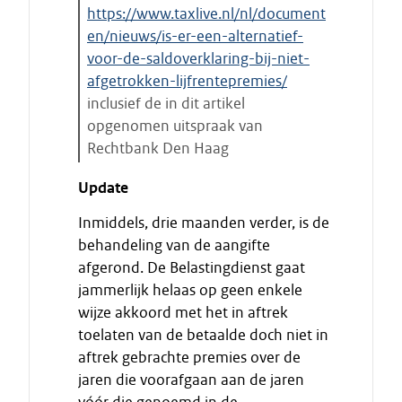
https://www.taxlive.nl/nl/document
en/nieuws/is-er-een-alternatief-
voor-de-saldoverklaring-bij-niet-
afgetrokken-lijfrentepremies/
inclusief de in dit artikel
opgenomen uitspraak van
Rechtbank Den Haag
E
Update
i
n
Inmiddels, drie maanden verder, is de
d
behandeling van de aangifte
e
afgerond. De Belastingdienst gaat
c
jammerlijk helaas op geen enkele
i
wijze akkoord met het in aftrek
t
toelaten van de betaalde doch niet in
a
aftrek gebrachte premies over de
a
jaren die voorafgaan aan de jaren
t