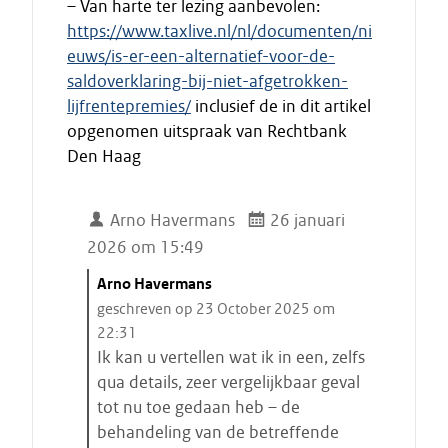
– Van harte ter lezing aanbevolen:
https://www.taxlive.nl/nl/documenten/ni
euws/is-er-een-alternatief-voor-de-
saldoverklaring-bij-niet-afgetrokken-
lijfrentepremies/
inclusief de in dit artikel
opgenomen uitspraak van Rechtbank
Den Haag
Arno Havermans
26 januari
2026 om 15:49
C
Arno Havermans
i
geschreven op 23 October 2025 om
t
22:31
a
Ik kan u vertellen wat ik in een, zelfs
a
qua details, zeer vergelijkbaar geval
t
tot nu toe gedaan heb – de
s
behandeling van de betreffende