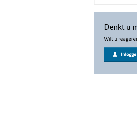
Denkt u 
Wilt u reagere
Inlogge