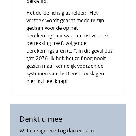
derde lid.
t
Het derde lid is glashelder: “Het
verzoek wordt geacht mede te zijn
gedaan voor de op het
berekeningsjaar waarop het verzoek
betrekking heeft volgende
berekeningsjaren (…)”. In dit geval dus
t/m 2036. Ik heb het zelf nog nooit
gezien maar kennelijk voorzien de
systemen van de Dienst Toeslagen
hier in. Heel knap!
Denkt u mee
Wilt u reageren? Log dan eerst in.