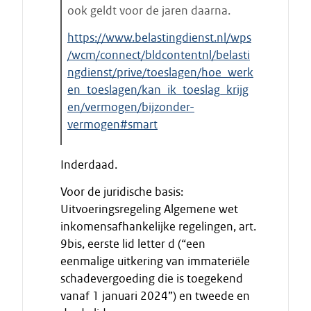
ook geldt voor de jaren daarna.
https://www.belastingdienst.nl/wps
/wcm/connect/bldcontentnl/belasti
ngdienst/prive/toeslagen/hoe_werk
en_toeslagen/kan_ik_toeslag_krijg
en/vermogen/bijzonder-
vermogen#smart
E
Inderdaad.
i
n
Voor de juridische basis:
d
Uitvoeringsregeling Algemene wet
e
inkomensafhankelijke regelingen, art.
c
9bis, eerste lid letter d (“een
i
eenmalige uitkering van immateriële
t
schadevergoeding die is toegekend
a
vanaf 1 januari 2024”) en tweede en
a