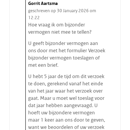
C
Gorrit Aartsma
i
geschreven op 30 January 2026 om
t
12:22
a
Hoe vraag ik om bijzonder
a
vermogen niet mee te tellen?
t
U geeft bijzonder vermogen aan
s
ons door met het formulier Verzoek
t
bijzonder vermogen toeslagen of
a
met een brief.
r
t
U hebt 5 jaar de tijd om dit verzoek
e
te doen, gerekend vanaf het einde
n
van het jaar waar het verzoek over
gaat. Maar u moet wel toeslag voor
dat jaar hebben aangevraagd. U
hoeft uw bijzondere vermogen
maar 1 keer aan ons door te geven,
want we beoordelen of uw verzoek