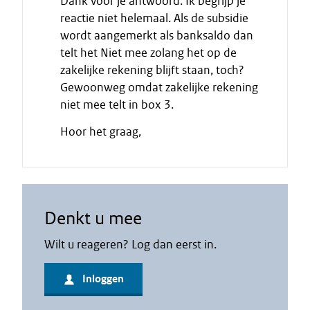
Dank voor je antwoord. Ik begrijp je
d
reactie niet helemaal. Als de subsidie
e
wordt aangemerkt als banksaldo dan
c
telt het Niet mee zolang het op de
i
zakelijke rekening blijft staan, toch?
t
Gewoonweg omdat zakelijke rekening
a
niet mee telt in box 3.
a
t
Hoor het graag,
Denkt u mee
Wilt u reageren? Log dan eerst in.
Inloggen