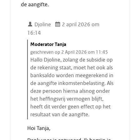
de aangifte.
Djoline
2 april 2026 om
16:14
C
Moderator Tanja
i
geschreven op 2 April 2026 om 11:45
t
Hallo Djoline, zolang de subsidie op
a
de rekening staat, moet het ook als
a
banksaldo worden meegerekend in
t
de aangifte inkomstenbelasting. Als
s
deze persoon hierna alsnog onder
t
het heffingsvrij vermogen blijft,
a
heeft dit verder geen effect op het
r
resultaat van de aangifte.
t
E
e
Hoi Tanja,
i
n
n