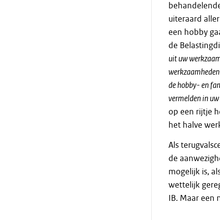
behandelende
uiteraard alle
een hobby gaa
de Belastingdi
uit uw werkzaamh
werkzaamheden h
de hobby- en fam
vermelden in uw
op een rijtje
het halve wer
Als terugvalsc
de aanwezighe
mogelijk is, 
wettelijk gere
IB. Maar een 