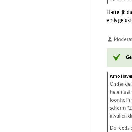
Einde
Hartelijk 
citaat
en is gelukt
Moderat
Ge
Citaat
Arno Have
starten
Onder de 
helemaal 
loonheffi
scherm “Z
invullen d
De reeds 