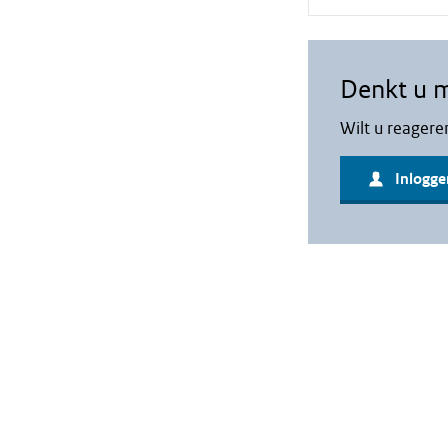
Denkt u 
Wilt u reagere
Inlogge