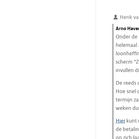
Henk va
Citaat
Arno Have
starten
Onder de 
helemaal 
loonheffi
scherm “Z
invullen d
De reeds 
Hoe snel 
termijn za
weken dus
Hier
kunt 
de betali
op zich la