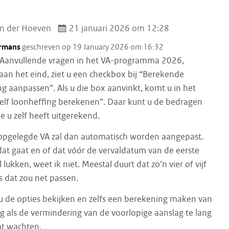
n der Hoeven
21 januari 2026 om 12:28
rmans
geschreven op 19 January 2026 om 16:32
Aanvullende vragen in het VA-programma 2026,
aan het eind, ziet u een checkbox bij “Berekende
ng aanpassen”. Als u die box aanvinkt, komt u in het
elf loonheffing berekenen”. Daar kunt u de bedragen
ie u zelf heeft uitgerekend.
opgelegde VA zal dan automatisch worden aangepast.
dat gaat en of dat vóór de vervaldatum van de eerste
l lukken, weet ik niet. Meestal duurt dat zo’n vier of vijf
 dat zou net passen.
u de opties bekijken en zelfs een berekening maken van
ng als de vermindering van de voorlopige aanslag te lang
at wachten.