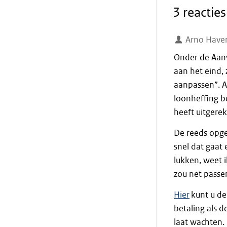
3 reacties
Arno Have
Onder de Aan
aan het eind,
aanpassen”. Al
loonheffing b
heeft uitgere
De reeds opge
snel dat gaat 
lukken, weet i
zou net passe
Hier
kunt u de
betaling als d
laat wachten.