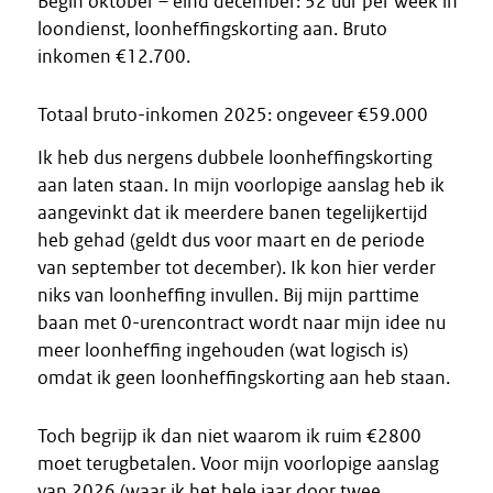
Begin oktober – eind december: 32 uur per week in
loondienst, loonheffingskorting aan. Bruto
inkomen €12.700.
Totaal bruto-inkomen 2025: ongeveer €59.000
Ik heb dus nergens dubbele loonheffingskorting
aan laten staan. In mijn voorlopige aanslag heb ik
aangevinkt dat ik meerdere banen tegelijkertijd
heb gehad (geldt dus voor maart en de periode
van september tot december). Ik kon hier verder
niks van loonheffing invullen. Bij mijn parttime
baan met 0-urencontract wordt naar mijn idee nu
meer loonheffing ingehouden (wat logisch is)
omdat ik geen loonheffingskorting aan heb staan.
Toch begrijp ik dan niet waarom ik ruim €2800
moet terugbetalen. Voor mijn voorlopige aanslag
van 2026 (waar ik het hele jaar door twee