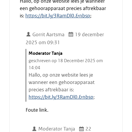
Hallo, op onze website lees je wanneer
een gehoorapparaat precies aftrekbaar
is:
https://bit.ly/3RamDl0.&nbsp
;
Gorrit Aartsma
19 december
2025 om 09:31
C
Moderator Tanja
i
geschreven op 18 December 2025 om
t
14:04
a
Hallo, op onze website lees je
a
wanneer een gehoorapparaat
t
precies aftrekbaar is:
s
https://bit.ly/3RamDl0.&nbsp
;
t
E
a
Foute link.
i
r
n
t
d
Moderator Tanja
22
e