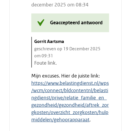
e
december 2025 om 08:34
n
c
i
t
Geaccepteerd antwoord
a
a
C
Gorrit Aartsma
t
i
geschreven op 19 December 2025
t
om 09:31
a
Foute link.
a
E
Mijn excuses. Hier de juiste link:
t
i
https://www.belastingdienst.nl/wps
s
n
/wcm/connect/bldcontentnl/belasti
t
d
a
ngdienst/prive/relatie_familie_en_
e
r
gezondheid/gezondheid/aftrek_zor
c
t
i
gkosten/overzicht_zorgkosten/hulp
e
t
middelen/gehoorapparaat
. ​
n
a