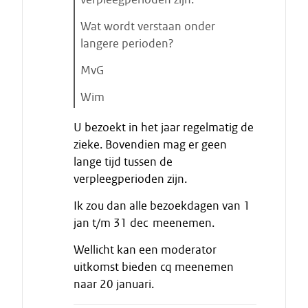
Wat wordt verstaan onder
langere perioden?
MvG
Wim
E
U bezoekt in het jaar regelmatig de
i
zieke. Bovendien mag er geen
n
lange tijd tussen de
d
verpleegperioden zijn.
e
c
Ik zou dan alle bezoekdagen van 1
i
jan t/m 31 dec meenemen.
t
a
Wellicht kan een moderator
a
uitkomst bieden cq meenemen
t
naar 20 januari.