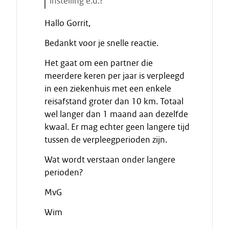
instelling e.d.?
s
E
t
Hallo Gorrit,
i
a
n
Bedankt voor je snelle reactie.
r
d
t
e
Het gaat om een partner die
e
c
meerdere keren per jaar is verpleegd
n
i
in een ziekenhuis met een enkele
t
reisafstand groter dan 10 km. Totaal
a
wel langer dan 1 maand aan dezelfde
a
kwaal. Er mag echter geen langere tijd
t
tussen de verpleegperioden zijn.
Wat wordt verstaan onder langere
perioden?
MvG
Wim