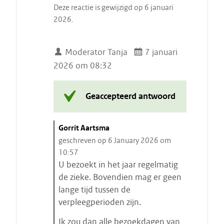
Deze reactie is gewijzigd op 6 januari
2026.
Moderator Tanja
7 januari
2026 om 08:32
Geaccepteerd antwoord
C
Gorrit Aartsma
i
geschreven op 6 January 2026 om
t
10:57
a
U bezoekt in het jaar regelmatig
a
de zieke. Bovendien mag er geen
t
lange tijd tussen de
s
verpleegperioden zijn.
t
Ik zou dan alle bezoekdagen van
a