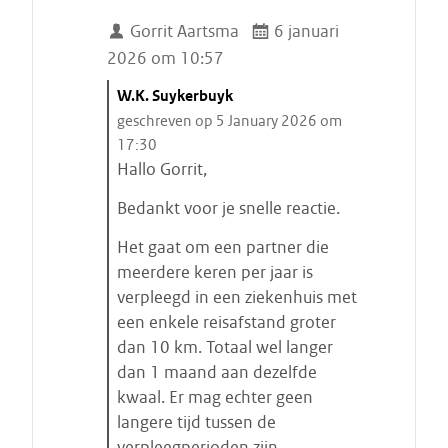
Gorrit Aartsma
6 januari
2026 om 10:57
C
W.K. Suykerbuyk
i
geschreven op 5 January 2026 om
t
17:30
a
Hallo Gorrit,
a
Bedankt voor je snelle reactie.
t
s
Het gaat om een partner die
t
meerdere keren per jaar is
a
verpleegd in een ziekenhuis met
r
een enkele reisafstand groter
t
dan 10 km. Totaal wel langer
e
dan 1 maand aan dezelfde
n
kwaal. Er mag echter geen
langere tijd tussen de
verpleegperioden zijn.