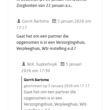
Zorgkosten van 22 januari a.s..
Gorrit Aartsma
5 januari 2026 om
17:17
Gaat het om een partner die
opgenomen is in een Verzorgingshuis,
Verpleeghuis, Wlz-instelling e.d.?
W.K. Suykerbuyk
5 januari
2026 om 17:30
C
Gorrit Aartsma
i
geschreven op 5 January 2026 om 17:17
t
Gaat het om een partner die
a
opgenomen is in een
a
Verzorgingshuis, Verpleeghuis, Wlz-
t