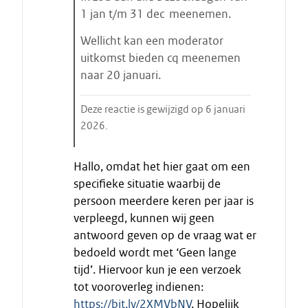
1 jan t/m 31 dec meenemen.
r
t
Wellicht kan een moderator
e
uitkomst bieden cq meenemen
n
naar 20 januari.
Deze reactie is gewijzigd op 6 januari
2026.
E
Hallo, omdat het hier gaat om een
i
specifieke situatie waarbij de
n
persoon meerdere keren per jaar is
d
verpleegd, kunnen wij geen
e
antwoord geven op de vraag wat er
c
i
bedoeld wordt met ‘Geen lange
t
tijd’. Hiervoor kun je een verzoek
a
tot vooroverleg indienen:
a
https://bit.ly/2XMVbNV
. Hopelijk