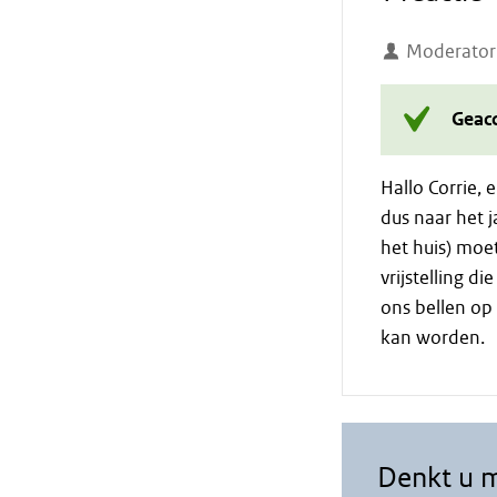
Moderator
Geac
Hallo Corrie,
dus naar het j
het huis) moe
vrijstelling di
ons bellen op
kan worden.
Denkt u 