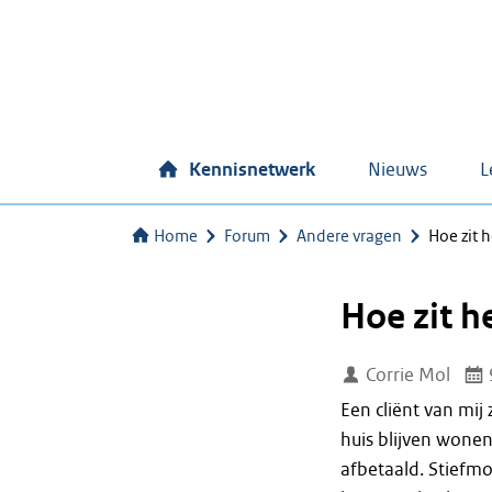
Kennisnetwerk
Nieuws
L
Home
Forum
Andere vragen
Hoe zit 
Hoe zit h
Corrie Mol
Een cliënt van mij 
huis blijven wone
afbetaald. Stiefmo