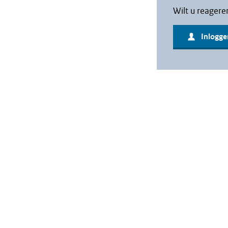
Wilt u reagere
Inlogge