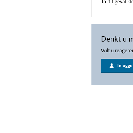
In dit geval 
Denkt u 
Wilt u reagere
Inlogge