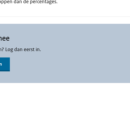
kloppen dan de percentages.
mee
n? Log dan eerst in.
n