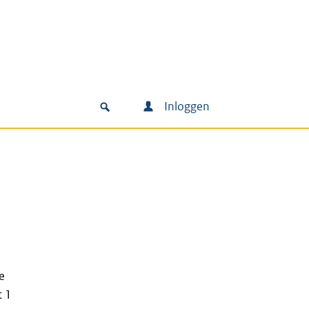
Inloggen
e
t 1