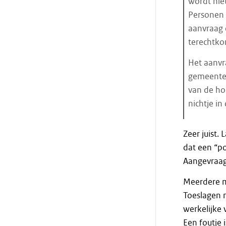
wordt nie
Personen
aanvraag 
terechtko
Het aanvr
gemeente (
van de ho
nichtje in
Einde
Zeer juist.
citaat
dat een “po
Aangevraag
Meerdere m
Toeslagen 
werkelijke 
Een foutje 