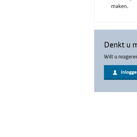
maken.
Denkt u 
Wilt u reagere
Inlogge