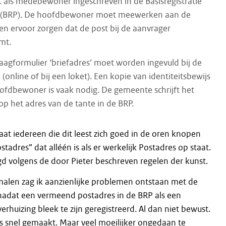
t als medebewoner ingeschreven in de Basisregistratie
 (BRP). De hoofdbewoner moet meewerken aan de
en ervoor zorgen dat de post bij de aanvrager
mt.
aagformulier ‘briefadres’ moet worden ingevuld bij de
online of bij een loket). Een kopie van identiteitsbewijs
ofdbewoner is vaak nodig. De gemeente schrijft het
 op het adres van de tante in de BRP.
 Laat iedereen die dit leest zich goed in de oren knopen
stadres” dat alléén is als er werkelijk Postadres op staat.
d volgens de door Pieter beschreven regelen der kunst.
alen zag ik aanzienlijke problemen ontstaan met de
nadat een vermeend postadres in de BRP als een
verhuizing bleek te zijn geregistreerd. Al dan niet bewust.
is snel gemaakt. Maar veel moeilijker ongedaan te