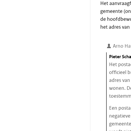
Het aanvraagf
gemeente (onli
de hoofdbewon
het adres van 
Arno Ha
Citaat
Pieter Sch
starten
Het postad
officieel 
adres van 
wonen. De
toestemmi
Een posta
negatieve
gemeentel