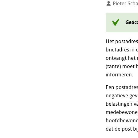
Pieter Scha
Geac
Het postadres v
briefadres in 
ontvangt het 
(tante) moet 
informeren.
Een postadres
negatieve gev
belastingen v
medebewoner i
hoofdbewoner
dat de post b