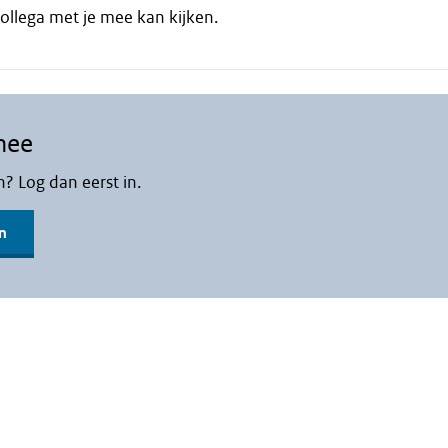
ollega met je mee kan kijken.
mee
n? Log dan eerst in.
n