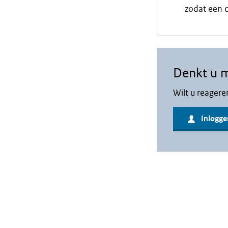
zodat een c
Denkt u 
Wilt u reagere
Inlogge