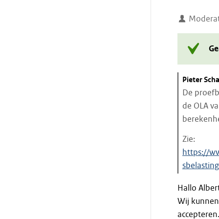
Moderat
Ge
Citaat
Pieter Sch
starten
De proefb
de OLA van
berekenhe
Zie:
https://
sbelastin
Einde
Hallo Alber
citaat
Wij kunnen
accepteren.