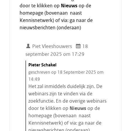
door te klikken op
Nieuws
op de
homepage (bovenaan naast
Kennisnetwerk) of via: ga naar de
nieuwsberichten (onderaan)
Piet Vleeshouwers
18
september 2025 om 17:29
C
Pieter Schakel
i
geschreven op 18 September 2025 om
t
14:49
a
Het zal inmiddels duidelijk zijn. De
a
webinars zijn te vinden via de
t
zoekfunctie. En de overige webinars
s
door te klikken op
Nieuws
op de
t
homepage (bovenaan naast
a
Kennisnetwerk) of via: ga naar de
r
nieuwsberichten (onderaan)