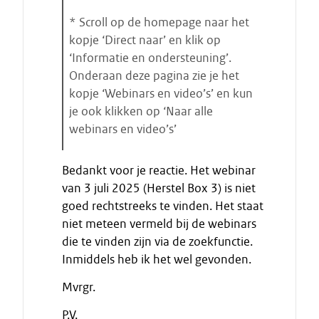
e
n
* Scroll op de homepage naar het
kopje ‘Direct naar’ en klik op
‘Informatie en ondersteuning’.
Onderaan deze pagina zie je het
kopje ‘Webinars en video’s’ en kun
je ook klikken op ‘Naar alle
webinars en video’s’
E
Bedankt voor je reactie. Het webinar
i
van 3 juli 2025 (Herstel Box 3) is niet
n
goed rechtstreeks te vinden. Het staat
d
niet meteen vermeld bij de webinars
e
die te vinden zijn via de zoekfunctie.
c
i
Inmiddels heb ik het wel gevonden.
t
Mvrgr.
a
a
P.V.