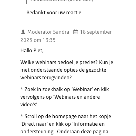
t
E
e
Bedankt voor uw reactie.
i
n
n
d
Moderator Sandra
18 september
e
2025 om 13:35
c
i
Hallo Piet,
t
Welke webinars bedoel je precies? Kun je
a
met onderstaande opties de gezochte
a
webinars terugvinden?
t
* Zoek in zoekbalk op ‘Webinar’ en klik
vervolgens op ‘Webinars en andere
video’s’.
* Scroll op de homepage naar het kopje
‘Direct naar’ en klik op ‘Informatie en
ondersteuning’. Onderaan deze pagina