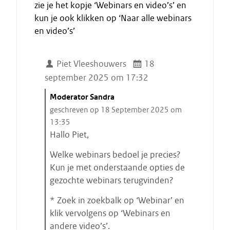
zie je het kopje ‘Webinars en video’s’ en
kun je ook klikken op ‘Naar alle webinars
en video’s’
Piet Vleeshouwers
18
september 2025 om 17:32
C
Moderator Sandra
i
geschreven op 18 September 2025 om
t
13:35
a
Hallo Piet,
a
Welke webinars bedoel je precies?
t
Kun je met onderstaande opties de
s
gezochte webinars terugvinden?
t
a
* Zoek in zoekbalk op ‘Webinar’ en
r
klik vervolgens op ‘Webinars en
t
andere video’s’.