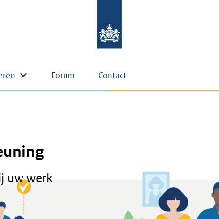
eren
Forum
Contact
euning
ij uw werk